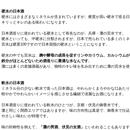
硬水の日本酒
硬水にはさまざまなミネラルが含まれていますが、
硬度が高い硬水で造る日
キリッとキレの
ある味わいになります。
日本酒造りに使われている硬水として有名なのが、兵庫・
灘の宮水です。
硬水といっても、中硬水に分類されますが、
日本で売られている多くのミネ
宮水は硬度100ですので日本屈指の硬水ということになります。
硬水の中でも宮水は、
麹や酵母の成長を促すリンやカリウム、
カルシウムが
鉄分がほとんどないため酒造りに最適な水なんです
。
灘には多くの老舗酒蔵があり、
独特のキレ味を生み出すために灘の宮水を使
軟水の日本酒
ミネラル分の少ない軟水で造った日本酒は、
やわらかくまろやかな口あたり
軽やかでやわらかいイメージを感じさせる繊細で淡麗なお酒になります。
日本酒造りに使われている軟水のひとつが、京都・
伏見の御香水です。
灘と同じく関西エリアではありますが、
味の方向性は真逆で、
御香水で仕込
やさしい味わいが特徴です。
味の対称性を例えて、
「灘の男酒、伏見の女酒」
といわれることもあります