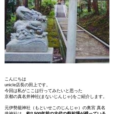
こんにちは
unicle
店長の田上です。
今回は私がここは行ってみたいと思った
京都の真名井神社
(
まないじんじゃ
)
をご紹介します。
元伊勢籠神社（もといせこのじんじゃ）の奥宮
真名
井神社は、
約
2,500
年前の古代の祭祀場が残っている