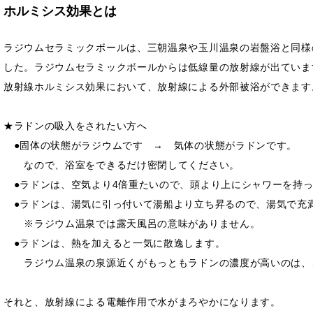
ホルミシス効果とは
ラジウムセラミックボールは、三朝温泉や玉川温泉の岩盤浴と同様
した。ラジウムセラミックボールからは低線量の放射線が出ていま
放射線ホルミシス効果において、放射線による外部被浴ができます
★ラドンの吸入をされたい方へ
●固体の状態がラジウムです → 気体の状態がラドンです。
なので、浴室をできるだけ密閉してください。
●ラドンは、空気より4倍重たいので、頭より上にシャワーを持っ
●ラドンは、湯気に引っ付いて湯船より立ち昇るので、湯気で充
※ラジウム温泉では露天風呂の意味がありません。
●ラドンは、熱を加えると一気に散逸します。
ラジウム温泉の泉源近くがもっともラドンの濃度が高いのは、
それと、放射線による電離作用で水がまろやかになります。